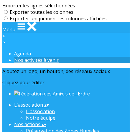
Exporter les lignes sélectionnées
Exporter toutes les colonnes
Exporter uniquement les colonnes affichées
Menu
<
>
Agenda
Nos activités à venir
Ajoutez un logo, un bouton, des réseaux sociaux
Cliquez pour éditer
L'association
▴
▾
L'association
Notre équipe
Nos actions
▴
▾
Préservation des Zones Humides