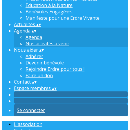
Education à la Nature
Bénévoles Engagé·e·s
Manifeste pour une Erdre Vivante
Actualités
▴
▾
Agenda
▴
▾
Agenda
Nos activités à venir
Nous aider
▴
▾
Adhérer
Devenir bénévole
Rejoindre Erdre pour tous !
Faire un don
Contact
▴
▾
Espace membres
▴
▾
Se connecter
L'association