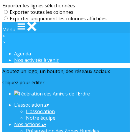
Exporter les lignes sélectionnées
Exporter toutes les colonnes
Exporter uniquement les colonnes affichées
Menu
<
>
Agenda
Nos activités à venir
Ajoutez un logo, un bouton, des réseaux sociaux
Cliquez pour éditer
L'association
▴
▾
L'association
Notre équipe
Nos actions
▴
▾
Préservation des Zones Humides