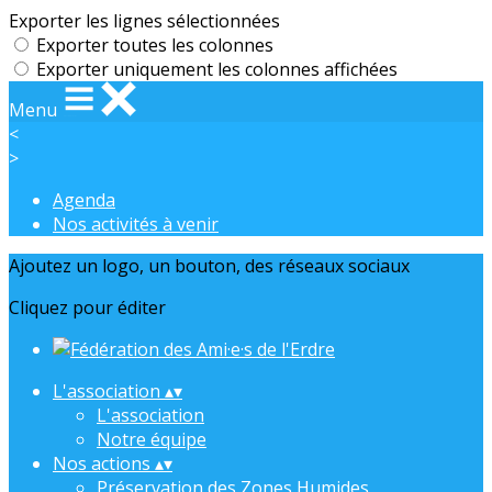
Exporter les lignes sélectionnées
Exporter toutes les colonnes
Exporter uniquement les colonnes affichées
Menu
<
>
Agenda
Nos activités à venir
Ajoutez un logo, un bouton, des réseaux sociaux
Cliquez pour éditer
L'association
▴
▾
L'association
Notre équipe
Nos actions
▴
▾
Préservation des Zones Humides