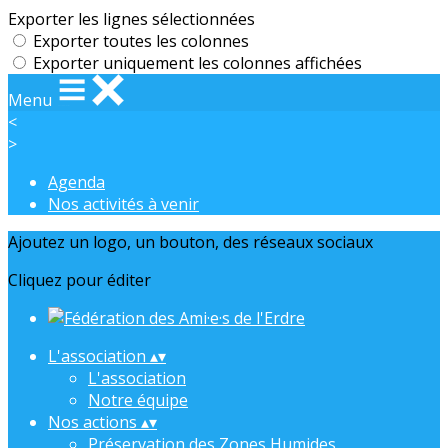
Exporter les lignes sélectionnées
Exporter toutes les colonnes
Exporter uniquement les colonnes affichées
Menu
<
>
Agenda
Nos activités à venir
Ajoutez un logo, un bouton, des réseaux sociaux
Cliquez pour éditer
L'association
▴
▾
L'association
Notre équipe
Nos actions
▴
▾
Préservation des Zones Humides