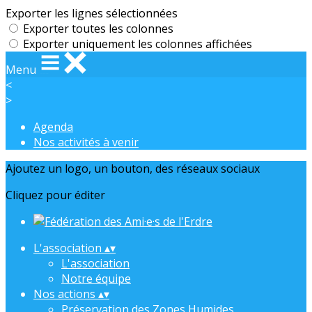
Exporter les lignes sélectionnées
Exporter toutes les colonnes
Exporter uniquement les colonnes affichées
Menu
<
>
Agenda
Nos activités à venir
Ajoutez un logo, un bouton, des réseaux sociaux
Cliquez pour éditer
L'association
▴
▾
L'association
Notre équipe
Nos actions
▴
▾
Préservation des Zones Humides