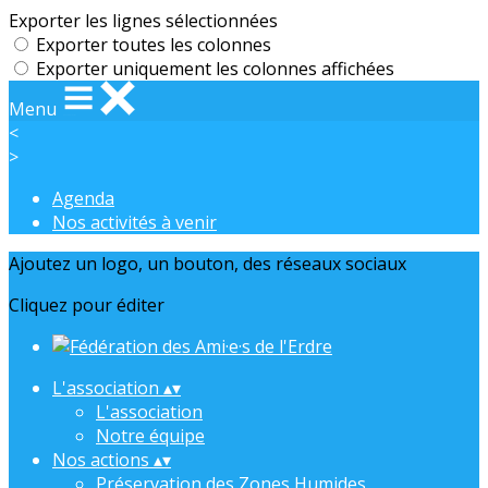
Exporter les lignes sélectionnées
Exporter toutes les colonnes
Exporter uniquement les colonnes affichées
Menu
<
>
Agenda
Nos activités à venir
Ajoutez un logo, un bouton, des réseaux sociaux
Cliquez pour éditer
L'association
▴
▾
L'association
Notre équipe
Nos actions
▴
▾
Préservation des Zones Humides