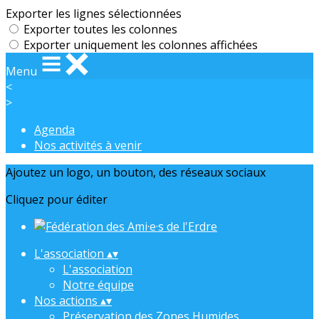
Exporter les lignes sélectionnées
Exporter toutes les colonnes
Exporter uniquement les colonnes affichées
Menu
<
>
Agenda
Nos activités à venir
Ajoutez un logo, un bouton, des réseaux sociaux
Cliquez pour éditer
L'association
▴
▾
L'association
Notre équipe
Nos actions
▴
▾
Préservation des Zones Humides