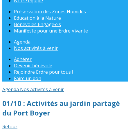
Notre équipe
Préservation des Zones Humides
Education à la Nature
Bénévoles Engagé·e·s
Manifeste pour une Erdre Vivante
Agenda
Nos activités à venir
Adhérer
Devenir bénévole
Rejoindre Erdre pour tous !
Faire un don
Agenda
Nos activités à venir
01/10 : Activités au jardin partagé
du Port Boyer
Retour